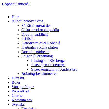
Hoppa till innehåll
Hem
Allt du behöver veta
Så här fungerar det
Olika sträckor att paddla
Drop in paddling
Prislista
Kanotkarta över Rönne å
Kartnålar viktiga platser
Boende i närheten
Stugor Övernattning
Linstugan i Riseberga
Jaktstugan i Riseberga
Stugövernattning i Anderstorp
Bokningsbestämmelser
Hitta hit
Boka
Vanliga frågor
Presentkort
Om oss
Kontakta oss
Svenska
Engelska