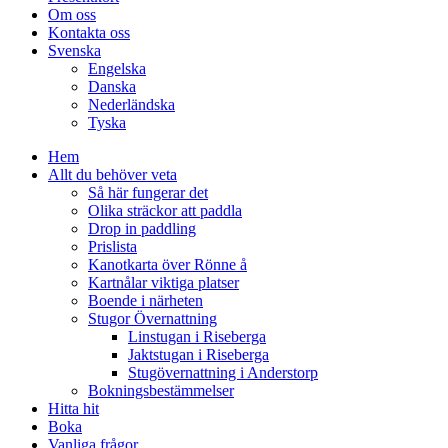
Om oss
Kontakta oss
Svenska
Engelska
Danska
Nederländska
Tyska
Hem
Allt du behöver veta
Så här fungerar det
Olika sträckor att paddla
Drop in paddling
Prislista
Kanotkarta över Rönne å
Kartnålar viktiga platser
Boende i närheten
Stugor Övernattning
Linstugan i Riseberga
Jaktstugan i Riseberga
Stugövernattning i Anderstorp
Bokningsbestämmelser
Hitta hit
Boka
Vanliga frågor