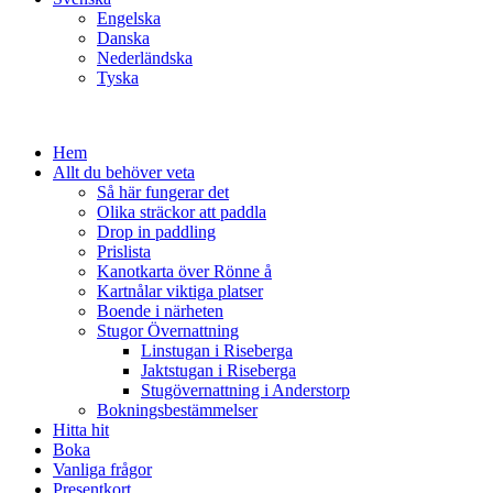
Engelska
Danska
Nederländska
Tyska
Hem
Allt du behöver veta
Så här fungerar det
Olika sträckor att paddla
Drop in paddling
Prislista
Kanotkarta över Rönne å
Kartnålar viktiga platser
Boende i närheten
Stugor Övernattning
Linstugan i Riseberga
Jaktstugan i Riseberga
Stugövernattning i Anderstorp
Bokningsbestämmelser
Hitta hit
Boka
Vanliga frågor
Presentkort