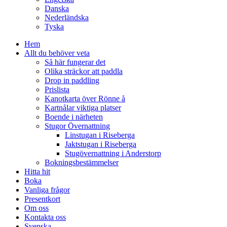
Danska
Nederländska
Tyska
Hem
Allt du behöver veta
Så här fungerar det
Olika sträckor att paddla
Drop in paddling
Prislista
Kanotkarta över Rönne å
Kartnålar viktiga platser
Boende i närheten
Stugor Övernattning
Linstugan i Riseberga
Jaktstugan i Riseberga
Stugövernattning i Anderstorp
Bokningsbestämmelser
Hitta hit
Boka
Vanliga frågor
Presentkort
Om oss
Kontakta oss
Svenska