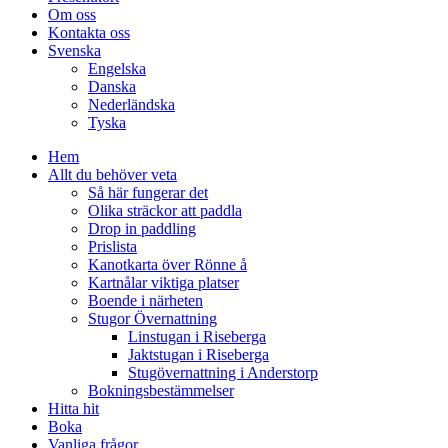
Om oss
Kontakta oss
Svenska
Engelska
Danska
Nederländska
Tyska
Hem
Allt du behöver veta
Så här fungerar det
Olika sträckor att paddla
Drop in paddling
Prislista
Kanotkarta över Rönne å
Kartnålar viktiga platser
Boende i närheten
Stugor Övernattning
Linstugan i Riseberga
Jaktstugan i Riseberga
Stugövernattning i Anderstorp
Bokningsbestämmelser
Hitta hit
Boka
Vanliga frågor