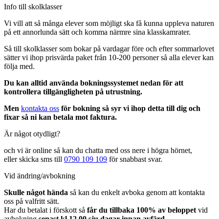
Info till skolklasser
Vi vill att så många elever som möjligt ska få kunna uppleva naturen
på ett annorlunda sätt och komma närmre sina klasskamrater.
Så till skolklasser som bokar på vardagar före och efter sommarlovet
sätter vi ihop prisvärda paket från 10-200 personer så alla elever kan
följa med.
Du kan alltid använda bokningssystemet nedan för att
kontrollera tillgängligheten på utrustning.
Men
kontakta oss
för bokning så syr vi ihop detta till dig och
fixar så ni kan betala mot faktura.
Är något otydligt?
och vi är online så kan du chatta med oss nere i högra hörnet,
eller skicka sms till
0790 109 109
för snabbast svar.
Vid ändring/avbokning
Skulle något hända
så kan du enkelt avboka genom att kontakta
oss på valfritt sätt.
Har du betalat i förskott så
får du tillbaka 100% av beloppet
vid
avbokning
senast kl 12.00 sju dagar innan avfärd.