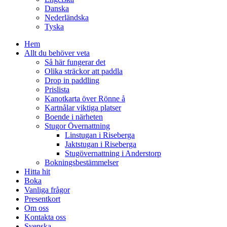
Danska
Nederländska
Tyska
Hem
Allt du behöver veta
Så här fungerar det
Olika sträckor att paddla
Drop in paddling
Prislista
Kanotkarta över Rönne å
Kartnålar viktiga platser
Boende i närheten
Stugor Övernattning
Linstugan i Riseberga
Jaktstugan i Riseberga
Stugövernattning i Anderstorp
Bokningsbestämmelser
Hitta hit
Boka
Vanliga frågor
Presentkort
Om oss
Kontakta oss
Svenska