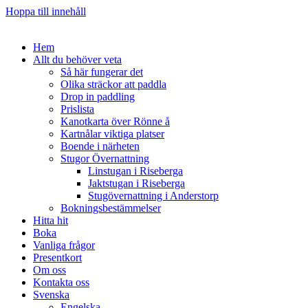
Hoppa till innehåll
Hem
Allt du behöver veta
Så här fungerar det
Olika sträckor att paddla
Drop in paddling
Prislista
Kanotkarta över Rönne å
Kartnålar viktiga platser
Boende i närheten
Stugor Övernattning
Linstugan i Riseberga
Jaktstugan i Riseberga
Stugövernattning i Anderstorp
Bokningsbestämmelser
Hitta hit
Boka
Vanliga frågor
Presentkort
Om oss
Kontakta oss
Svenska
Engelska