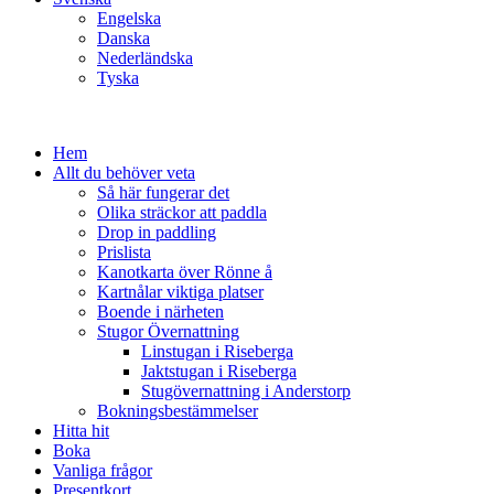
Engelska
Danska
Nederländska
Tyska
Hem
Allt du behöver veta
Så här fungerar det
Olika sträckor att paddla
Drop in paddling
Prislista
Kanotkarta över Rönne å
Kartnålar viktiga platser
Boende i närheten
Stugor Övernattning
Linstugan i Riseberga
Jaktstugan i Riseberga
Stugövernattning i Anderstorp
Bokningsbestämmelser
Hitta hit
Boka
Vanliga frågor
Presentkort