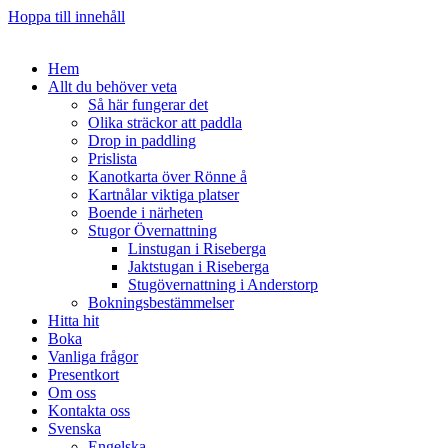
Hoppa till innehåll
Hem
Allt du behöver veta
Så här fungerar det
Olika sträckor att paddla
Drop in paddling
Prislista
Kanotkarta över Rönne å
Kartnålar viktiga platser
Boende i närheten
Stugor Övernattning
Linstugan i Riseberga
Jaktstugan i Riseberga
Stugövernattning i Anderstorp
Bokningsbestämmelser
Hitta hit
Boka
Vanliga frågor
Presentkort
Om oss
Kontakta oss
Svenska
Engelska