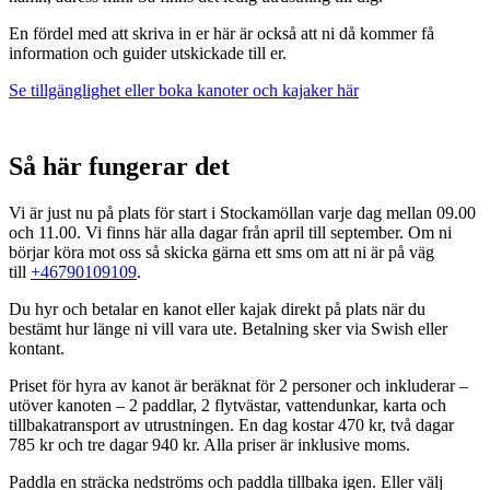
En fördel med att skriva in er här är också att ni då kommer få
information och guider utskickade till er.
Se tillgänglighet eller boka kanoter och kajaker här
Så här fungerar det
Vi är just nu på plats för start i Stockamöllan varje dag mellan 09.00
och 11.00. Vi finns här alla dagar från april till september. Om ni
börjar köra mot oss så skicka gärna ett sms om att ni är på väg
till
+46790109109
.
Du hyr och betalar en kanot eller kajak direkt på plats när du
bestämt hur länge ni vill vara ute. Betalning sker via Swish eller
kontant.
Priset för hyra av kanot är beräknat för 2 personer och inkluderar –
utöver kanoten – 2 paddlar, 2 flytvästar, vattendunkar, karta och
tillbakatransport av utrustningen. En dag kostar 470 kr, två dagar
785 kr och tre dagar 940 kr. Alla priser är inklusive moms.
Paddla en sträcka nedströms och paddla tillbaka igen. Eller välj