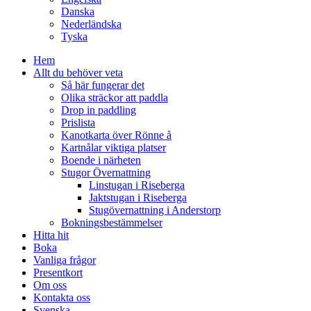
Danska
Nederländska
Tyska
Hem
Allt du behöver veta
Så här fungerar det
Olika sträckor att paddla
Drop in paddling
Prislista
Kanotkarta över Rönne å
Kartnålar viktiga platser
Boende i närheten
Stugor Övernattning
Linstugan i Riseberga
Jaktstugan i Riseberga
Stugövernattning i Anderstorp
Bokningsbestämmelser
Hitta hit
Boka
Vanliga frågor
Presentkort
Om oss
Kontakta oss
Svenska