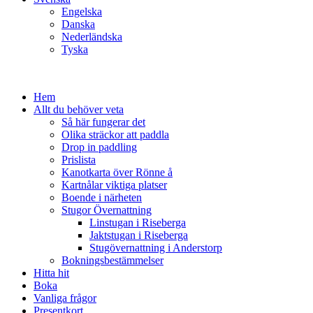
Engelska
Danska
Nederländska
Tyska
Hem
Allt du behöver veta
Så här fungerar det
Olika sträckor att paddla
Drop in paddling
Prislista
Kanotkarta över Rönne å
Kartnålar viktiga platser
Boende i närheten
Stugor Övernattning
Linstugan i Riseberga
Jaktstugan i Riseberga
Stugövernattning i Anderstorp
Bokningsbestämmelser
Hitta hit
Boka
Vanliga frågor
Presentkort