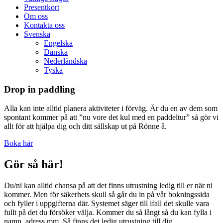
Presentkort
Om oss
Kontakta oss
Svenska
Engelska
Danska
Nederländska
Tyska
Drop in paddling
Alla kan inte alltid planera aktiviteter i förväg. Är du en av dem som
spontant kommer på att ”nu vore det kul med en paddeltur” så gör vi
allt för att hjälpa dig och ditt sällskap ut på Rönne å.
Boka här
Gör så här!
Du/ni kan alltid chansa på att det finns utrustning ledig till er när ni
kommer. Men för säkerhets skull så går du in på vår bokningssida
och fyller i uppgifterna där. Systemet säger till ifall det skulle vara
fullt på det du försöker välja. Kommer du så långt så du kan fylla i
namn, adress mm. Så finns det ledig utrustning till dig.