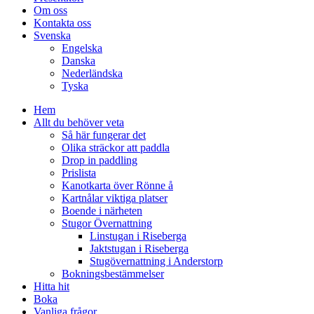
Om oss
Kontakta oss
Svenska
Engelska
Danska
Nederländska
Tyska
Hem
Allt du behöver veta
Så här fungerar det
Olika sträckor att paddla
Drop in paddling
Prislista
Kanotkarta över Rönne å
Kartnålar viktiga platser
Boende i närheten
Stugor Övernattning
Linstugan i Riseberga
Jaktstugan i Riseberga
Stugövernattning i Anderstorp
Bokningsbestämmelser
Hitta hit
Boka
Vanliga frågor