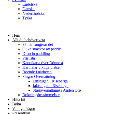
Engelska
Danska
Nederländska
Tyska
Hem
Allt du behöver veta
Så här fungerar det
Olika sträckor att paddla
Drop in paddling
Prislista
Kanotkarta över Rönne å
Kartnålar viktiga platser
Boende i närheten
Stugor Övernattning
Linstugan i Riseberga
Jaktstugan i Riseberga
Stugövernattning i Anderstorp
Bokningsbestämmelser
Hitta hit
Boka
Vanliga frågor
Presentkort