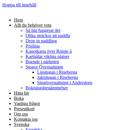
Hoppa till innehåll
Hem
Allt du behöver veta
Så här fungerar det
Olika sträckor att paddla
Drop in paddling
Prislista
Kanotkarta över Rönne å
Kartnålar viktiga platser
Boende i närheten
Stugor Övernattning
Linstugan i Riseberga
Jaktstugan i Riseberga
Stugövernattning i Anderstorp
Bokningsbestämmelser
Hitta hit
Boka
Vanliga frågor
Presentkort
Om oss
Kontakta oss
Svenska
Engelska