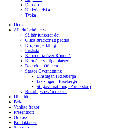
Danska
Nederländska
Tyska
Hem
Allt du behöver veta
Så här fungerar det
Olika sträckor att paddla
Drop in paddling
Prislista
Kanotkarta över Rönne å
Kartnålar viktiga platser
Boende i närheten
Stugor Övernattning
Linstugan i Riseberga
Jaktstugan i Riseberga
Stugövernattning i Anderstorp
Bokningsbestämmelser
Hitta hit
Boka
Vanliga frågor
Presentkort
Om oss
Kontakta oss
Svenska