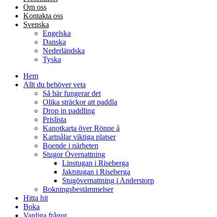
Om oss
Kontakta oss
Svenska
Engelska
Danska
Nederländska
Tyska
Hem
Allt du behöver veta
Så här fungerar det
Olika sträckor att paddla
Drop in paddling
Prislista
Kanotkarta över Rönne å
Kartnålar viktiga platser
Boende i närheten
Stugor Övernattning
Linstugan i Riseberga
Jaktstugan i Riseberga
Stugövernattning i Anderstorp
Bokningsbestämmelser
Hitta hit
Boka
Vanliga frågor