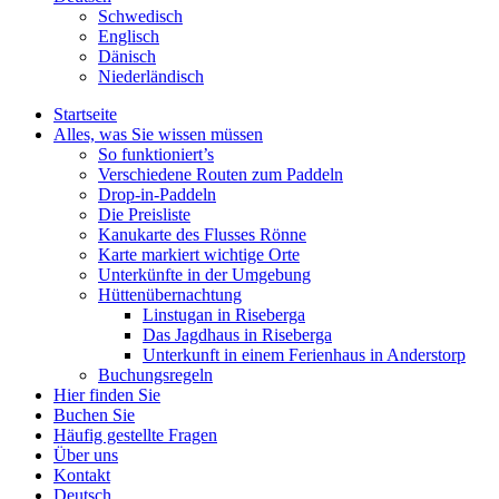
Schwedisch
Englisch
Dänisch
Niederländisch
Startseite
Alles, was Sie wissen müssen
So funktioniert’s
Verschiedene Routen zum Paddeln
Drop-in-Paddeln
Die Preisliste
Kanukarte des Flusses Rönne
Karte markiert wichtige Orte
Unterkünfte in der Umgebung
Hüttenübernachtung
Linstugan in Riseberga
Das Jagdhaus in Riseberga
Unterkunft in einem Ferienhaus in Anderstorp
Buchungsregeln
Hier finden Sie
Buchen Sie
Häufig gestellte Fragen
Über uns
Kontakt
Deutsch